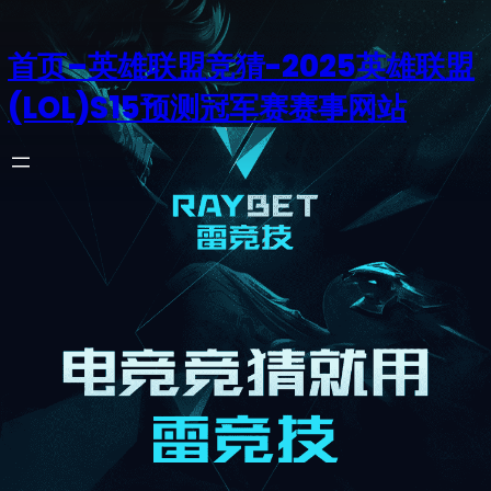
首页–英雄联盟竞猜-2025英雄联盟
(LOL)S15预测冠军赛赛事网站