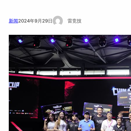
新闻
2024年9月29日
雷竞技