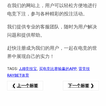
在我们的网站上，用户可以轻松方便地进行
电竞下注，参与各种精彩的投注活动。
我们提供专业的客服团队，随时为用户解决
问题和提供帮助。
赶快注册成为我们的用户，一起在电竞的世
界中展现自己的实力！
TAGS:
JJB竞技宝
, 
买电竞比赛输赢的APP
, 
雷竞技
RAYBET体育
上一个标签
下一个标签