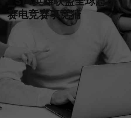
_S14英雄联盟全球总决
赛电竞赛事竞猜