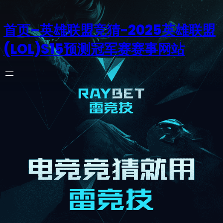
首页–英雄联盟竞猜-2025英雄联盟
(LOL)S15预测冠军赛赛事网站