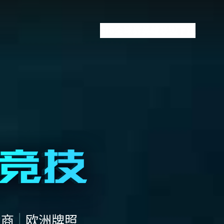
S15全球赛
英雄联盟下注