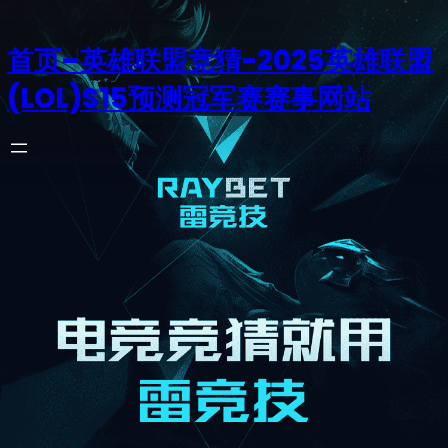
首页–英雄联盟竞猜-2025英雄联盟
(LOL)S15预测冠军赛赛事网站