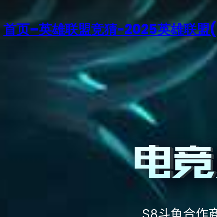
首页–英雄联盟竞猜-2025英雄联盟(