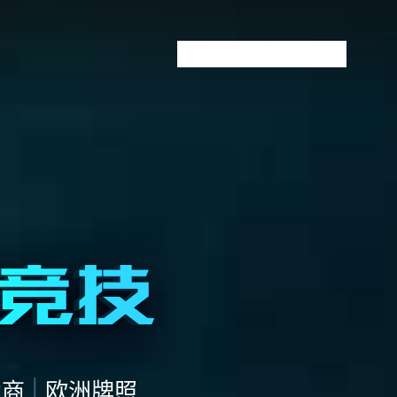
S15全球赛
英雄联盟下注