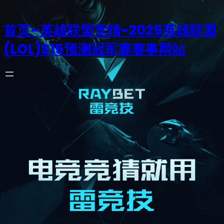
首页–英雄联盟竞猜-2025英雄联盟
(LOL)S15预测冠军赛赛事网站