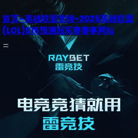
首页–英雄联盟竞猜-2025英雄联盟
(LOL)S15预测冠军赛赛事网站