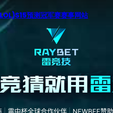
LOL)S15预测冠军赛赛事网站