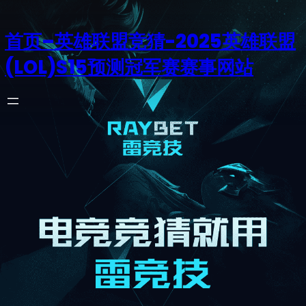
首页–英雄联盟竞猜-2025英雄联盟
(LOL)S15预测冠军赛赛事网站