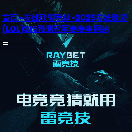
首页–英雄联盟竞猜-2025英雄联盟
(LOL)S15预测冠军赛赛事网站