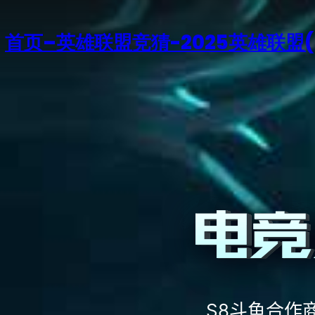
首页–英雄联盟竞猜-2025英雄联盟(