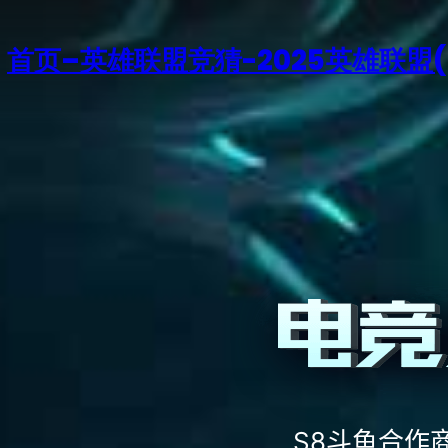
首页–英雄联盟竞猜-2025英雄联盟(