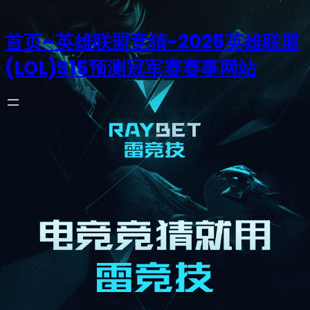
首页–英雄联盟竞猜-2025英雄联盟
(LOL)S15预测冠军赛赛事网站