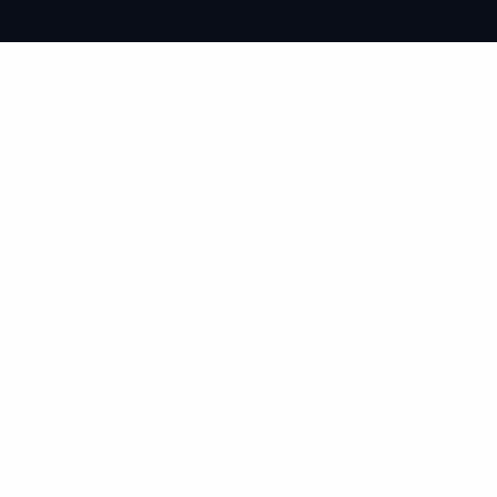
跳
至
内
容
英雄联盟比赛买输赢在哪
买_S14英雄联盟全球总