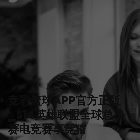
至
内
容
竞彩篮球APP官方正版
_S14英雄联盟全球总决
赛电竞赛事竞猜