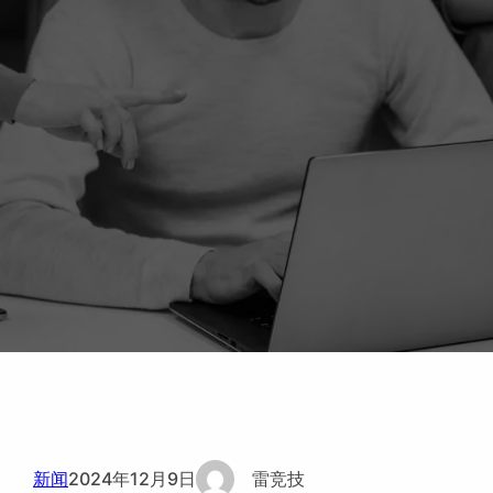
新闻
2024年12月9日
雷竞技