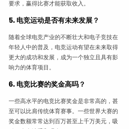
要求，赢得比赛才能获取收入。
5. 电竞运动是否有未来发展？
随着全球电竞产业的不断壮大和电子竞技在
年轻人中的普及，电竞运动有望在未来取得
更大的成功和发展，成为一个独立且具有影
响力的体育项目。
6. 电竞比赛的奖金高吗？
一些高水平的电竞比赛奖金是非常高的，甚
至可以比肩传统体育赛事。一些世界大赛的
奖金数额常常达到百万甚至上千万美元，吸