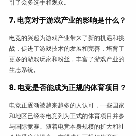
引了众多选手和观众。
7. 电竞对于游戏产业的影响是什么？
电竞的兴起为游戏产业带来了新的机遇和挑
战，促进了游戏技术的发展和完善，培育了
更多的游戏玩家和粉丝，丰富了游戏产业的
生态系统。
8. 电竞是否能成为正规的体育项目？
电竞正逐渐被越来越多的人认可，一些国家
和地区已经将电竞列为正式的体育项目并参
与国际竞赛。随着电竞本身规模的扩大和社