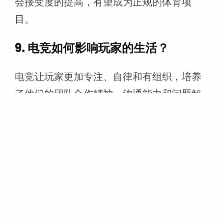
会接受度的提高，有望成为正规的体育项
目。
9. 电竞如何影响玩家的生活？
电竞让玩家更加专注、自律和有组织，培养
了他们的团队合作精神、沟通能力和问题解
决能力。但也需要注意控制游戏时间，保持
健康的生活方式。
10. 电竞文化在全球的传播情况如
何？
随着互联网和社交媒体的发展，电竞文化已
经在全球范围内得到了传播和普及，吸引了