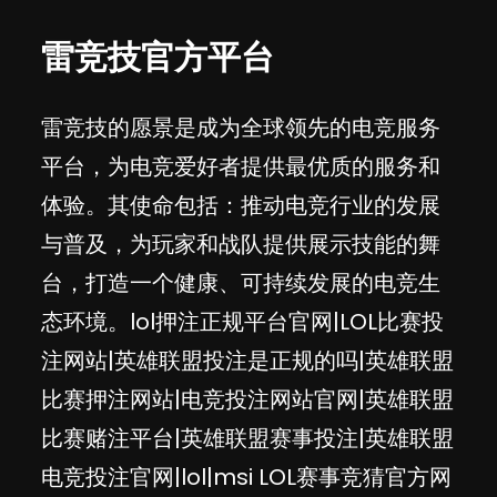
雷竞技官方平台
雷竞技的愿景是成为全球领先的电竞服务
平台，为电竞爱好者提供最优质的服务和
体验。其使命包括：推动电竞行业的发展
与普及，为玩家和战队提供展示技能的舞
台，打造一个健康、可持续发展的电竞生
态环境。lol押注正规平台官网|LOL比赛投
注网站|英雄联盟投注是正规的吗|英雄联盟
比赛押注网站|电竞投注网站官网|英雄联盟
比赛赌注平台|英雄联盟赛事投注|英雄联盟
电竞投注官网|lol|msi LOL赛事竞猜官方网