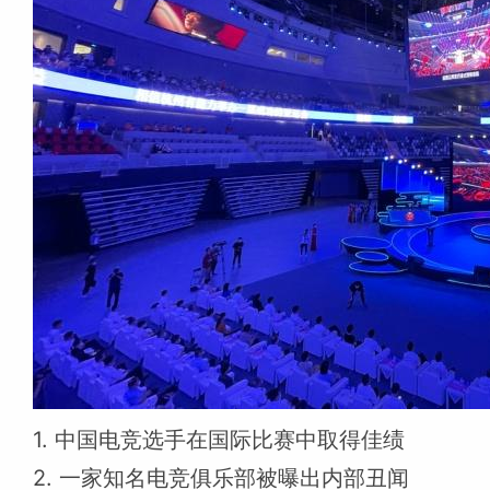
1. 中国电竞选手在国际比赛中取得佳绩
2. 一家知名电竞俱乐部被曝出内部丑闻