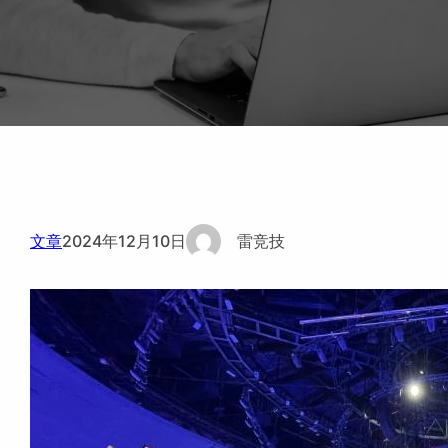
文章
2024年12月10日
雷竞技