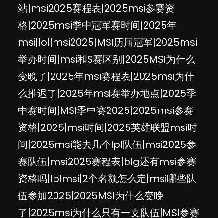
站|msi2025赛程表|2025msi参赛资
格|2025msi季中冠军赛时间|2025年
msi|lol|msi2025|MSI历届冠军|2025msi
举办时间|msi和S赛区别|2025MSI为什么
变晚了|2025年msi赛程表|2025msi为什
么推迟了|2025年msi赛举办地点|2025季
中赛时间|MSI季中赛2025|2025msi参赛
资格|2025|msi时间|2025英雄联盟msi时
间|2025msi能去几个lpl队伍|msi2025参
赛队伍|msi2025赛程表|blg还有msi参赛
资格吗|lplmsi|2个名额怎么定|msi哪些队
伍参加2025|2025MSI为什么变晚
了|2025msi为什么只有一支队伍|MSI参赛