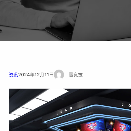
资讯
2024年12月11日
雷竞技