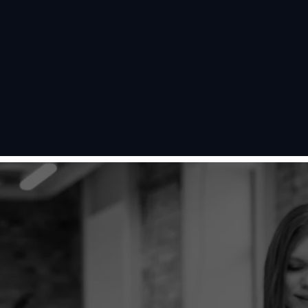
跳
至
内
容