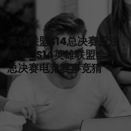
英雄联盟S14总决赛投注
赔率_S14英雄联盟全球
总决赛电竞赛事竞猜