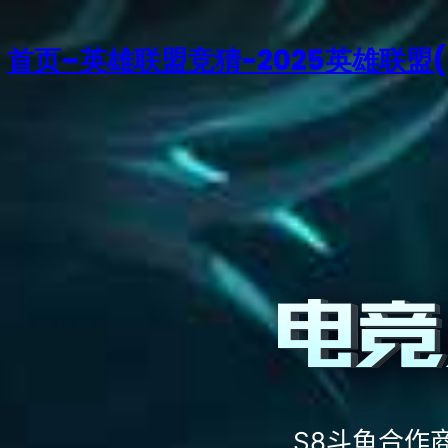
首页–英雄联盟竞猜-2025英雄联盟(