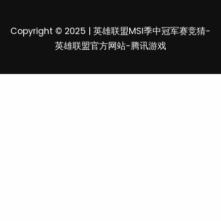
Copyright © 2025
|
英雄联盟MSI季中冠军赛竞猜-
英雄联盟官方网站-腾讯游戏