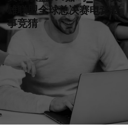
雄联盟全球总决赛电竞赛
事竞猜