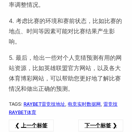
率调整情况。
4. 考虑比赛的环境和赛前状态，比如比赛的
地点、时间等因素可能对比赛结果产生影
响。
5. 最后，给出一些对个人竞猜预测有用的网
站资源，比如英雄联盟官方网站，以及各大
体育博彩网站，可以帮助您更好地了解比赛
情况和做出正确的预测。
TAGS:
RAYBET雷竞技地址
, 
电竞实时数据网
, 
雷竞技
RAYBET体育
上一个标签
下一个标签