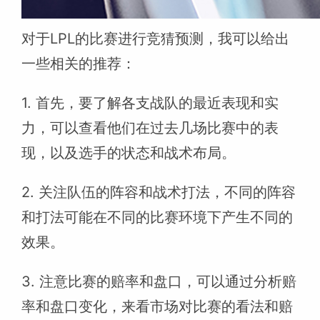
对于LPL的比赛进行竞猜预测，我可以给出
一些相关的推荐：
1. 首先，要了解各支战队的最近表现和实
力，可以查看他们在过去几场比赛中的表
现，以及选手的状态和战术布局。
2. 关注队伍的阵容和战术打法，不同的阵容
和打法可能在不同的比赛环境下产生不同的
效果。
3. 注意比赛的赔率和盘口，可以通过分析赔
率和盘口变化，来看市场对比赛的看法和赔