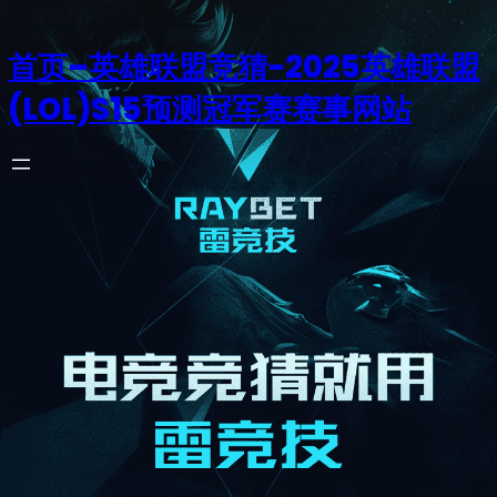
首页–英雄联盟竞猜-2025英雄联盟
(LOL)S15预测冠军赛赛事网站