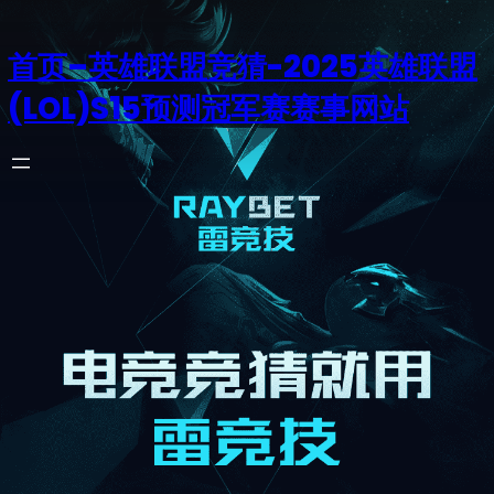
首页–英雄联盟竞猜-2025英雄联盟
(LOL)S15预测冠军赛赛事网站