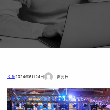
文章
2024年6月24日
雷竞技