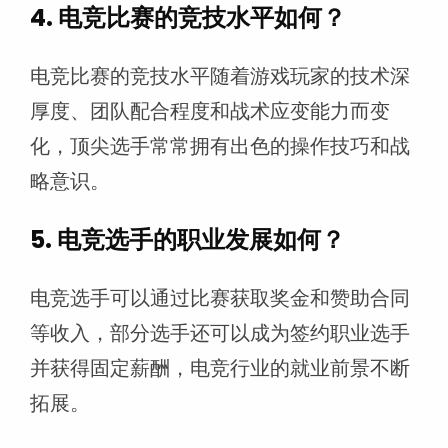
4. 电竞比赛的竞技水平如何？
电竞比赛的竞技水平随着游戏玩家的技术深
厚度、团队配合程度和战术应变能力而变
化，顶尖选手常常拥有出色的操作技巧和战
略意识。
5. 电竞选手的职业发展如何？
电竞选手可以通过比赛获取奖金和赞助合同
等收入，部分选手还可以成为签约职业选手
并获得固定薪酬，电竞行业的就业前景不断
拓展。