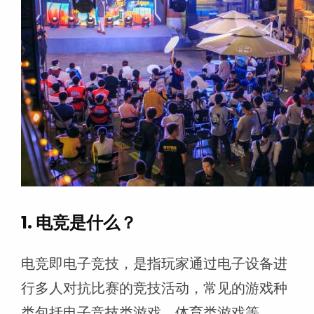
1. 电竞是什么？
电竞即电子竞技，是指玩家通过电子设备进
行多人对抗比赛的竞技活动，常见的游戏种
类包括电子竞技类游戏、体育类游戏等。