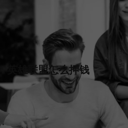
英雄联盟怎么押钱