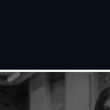
跳
至
内
容