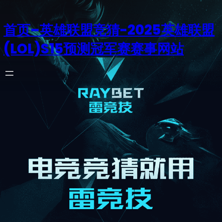
首页–英雄联盟竞猜-2025英雄联盟
(LOL)S15预测冠军赛赛事网站