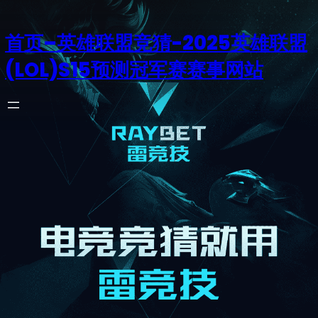
首页–英雄联盟竞猜-2025英雄联盟
(LOL)S15预测冠军赛赛事网站