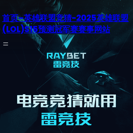
首页–英雄联盟竞猜-2025英雄联盟
(LOL)S15预测冠军赛赛事网站