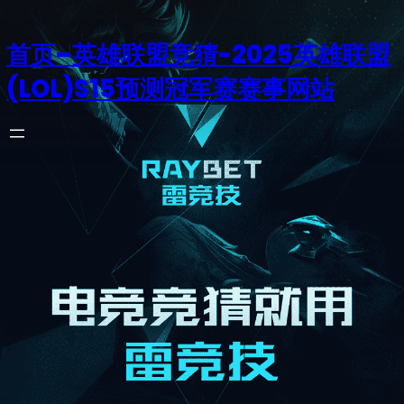
首页–英雄联盟竞猜-2025英雄联盟
(LOL)S15预测冠军赛赛事网站