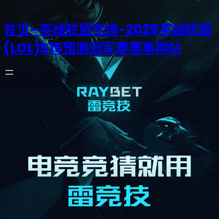
首页–英雄联盟竞猜-2025英雄联盟
(LOL)S15预测冠军赛赛事网站