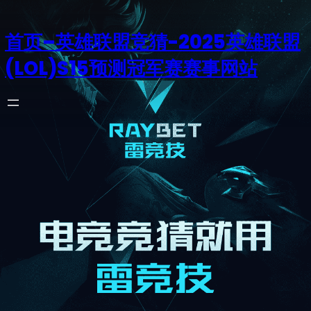
首页–英雄联盟竞猜-2025英雄联盟
(LOL)S15预测冠军赛赛事网站