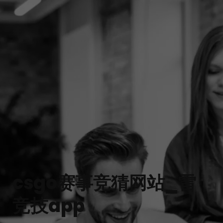
跳
至
内
容
csgo赛事竞猜网站_雷
竞技app