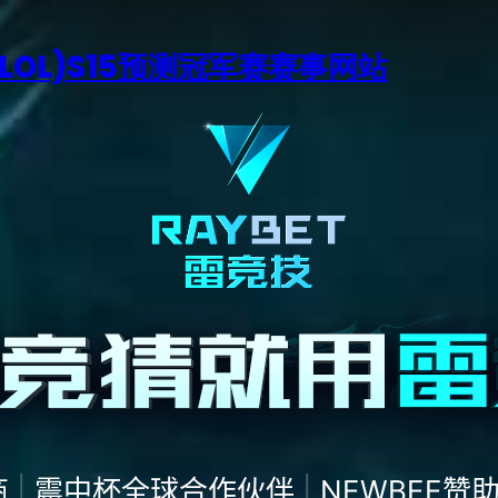
LOL)S15预测冠军赛赛事网站