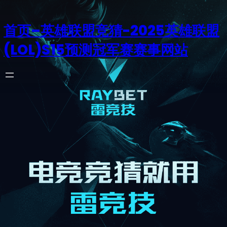
首页–英雄联盟竞猜-2025英雄联盟
(LOL)S15预测冠军赛赛事网站