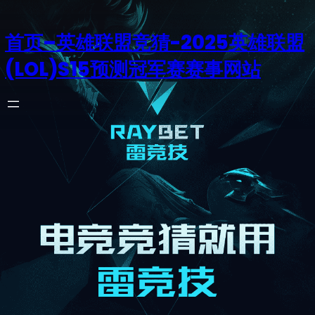
首页–英雄联盟竞猜-2025英雄联盟
(LOL)S15预测冠军赛赛事网站