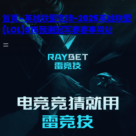
首页–英雄联盟竞猜-2025英雄联盟
(LOL)S15预测冠军赛赛事网站