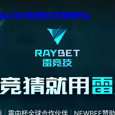
LOL)S15预测冠军赛赛事网站