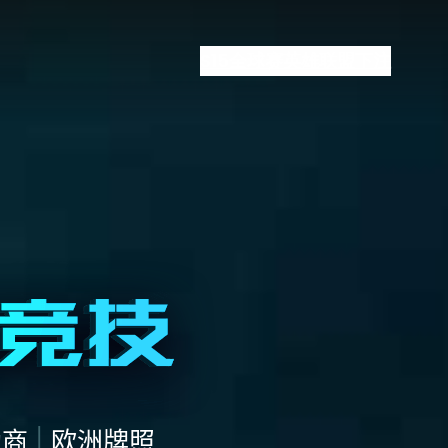
S15全球赛
英雄联盟下注