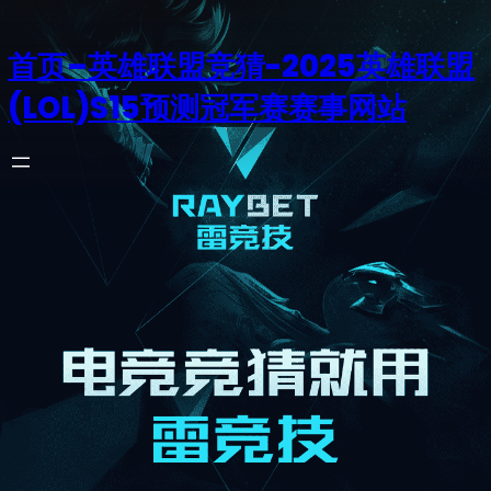
首页–英雄联盟竞猜-2025英雄联盟
(LOL)S15预测冠军赛赛事网站