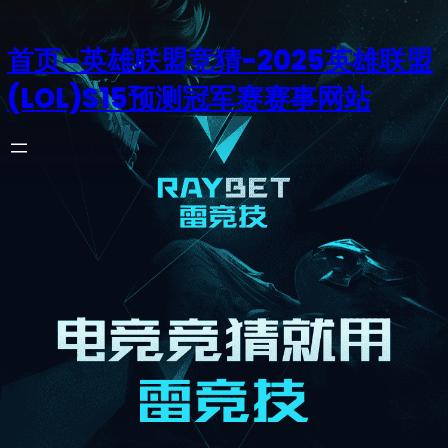
首页–英雄联盟竞猜-2025英雄联盟
(LOL)S15预测冠军赛赛事网站