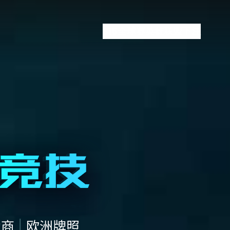
S15全球赛
英雄联盟下注