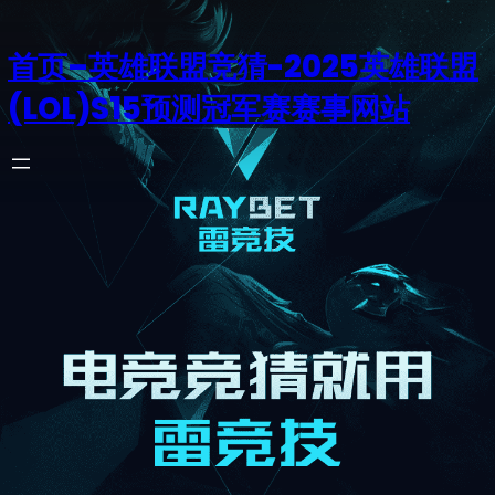
首页–英雄联盟竞猜-2025英雄联盟
(LOL)S15预测冠军赛赛事网站