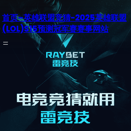
首页–英雄联盟竞猜-2025英雄联盟
(LOL)S15预测冠军赛赛事网站