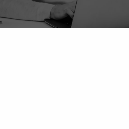
资讯
2024年7月30日
雷竞技