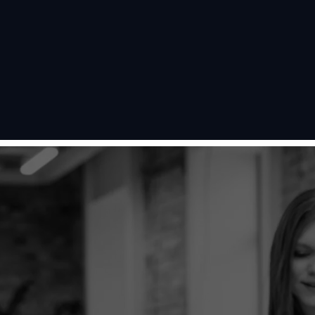
跳
至
内
容