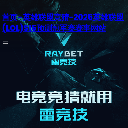
首页–英雄联盟竞猜-2025英雄联盟
(LOL)S15预测冠军赛赛事网站