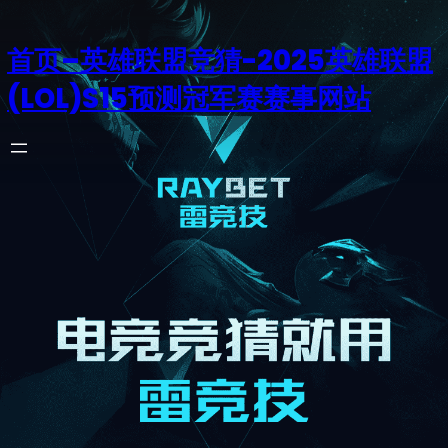
首页–英雄联盟竞猜-2025英雄联盟
(LOL)S15预测冠军赛赛事网站