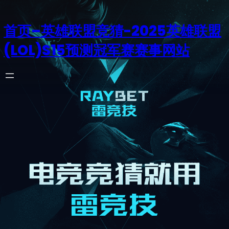
首页–英雄联盟竞猜-2025英雄联盟
(LOL)S15预测冠军赛赛事网站