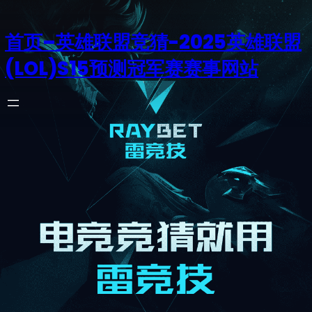
首页–英雄联盟竞猜-2025英雄联盟
(LOL)S15预测冠军赛赛事网站