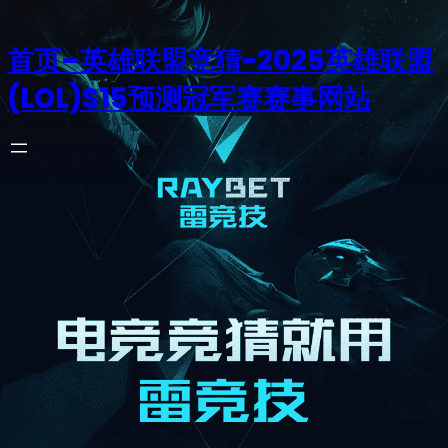
首页–英雄联盟竞猜-2025英雄联盟
(LOL)S15预测冠军赛赛事网站