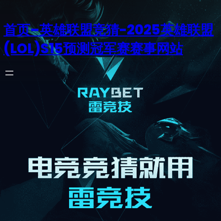
首页–英雄联盟竞猜-2025英雄联盟
(LOL)S15预测冠军赛赛事网站