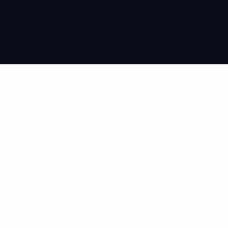
跳
至
内
容