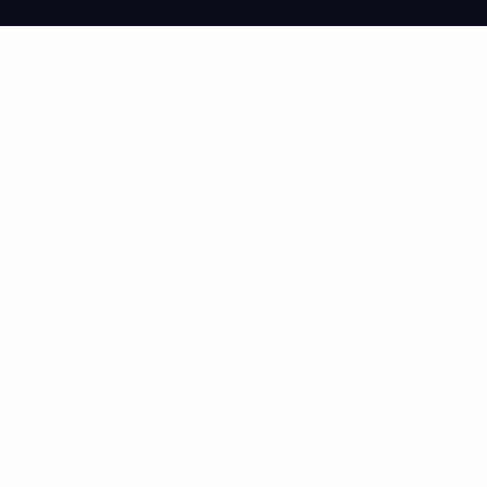
跳
至
内
容
雷竞技RAYBET官方平台