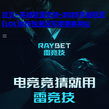
首页–英雄联盟竞猜-2025英雄联盟
(LOL)S15预测冠军赛赛事网站