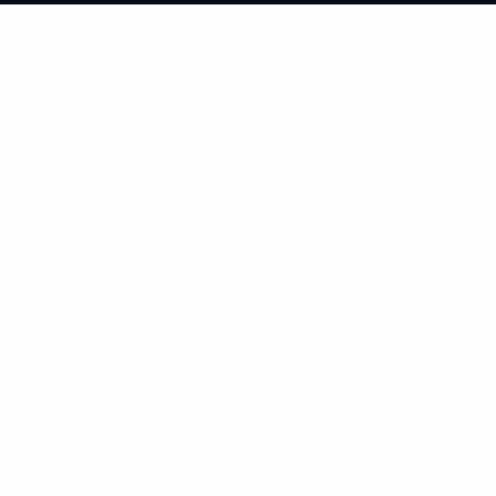
跳
至
内
容
S14早盘竞猜_S14英雄联
盟全球总决赛电竞赛事竞