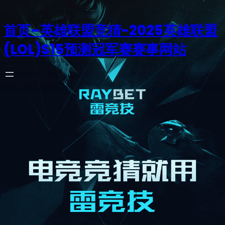
首页–英雄联盟竞猜-2025英雄联盟
(LOL)S15预测冠军赛赛事网站