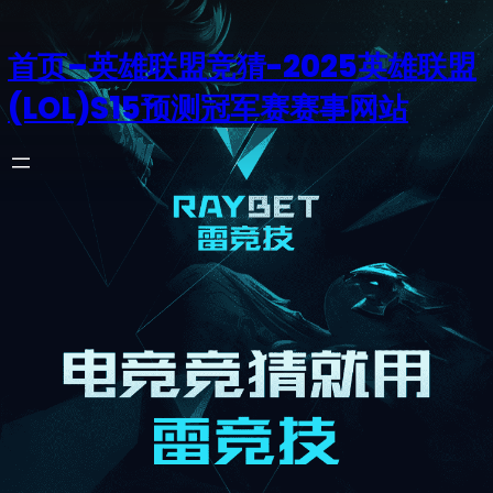
首页–英雄联盟竞猜-2025英雄联盟
(LOL)S15预测冠军赛赛事网站